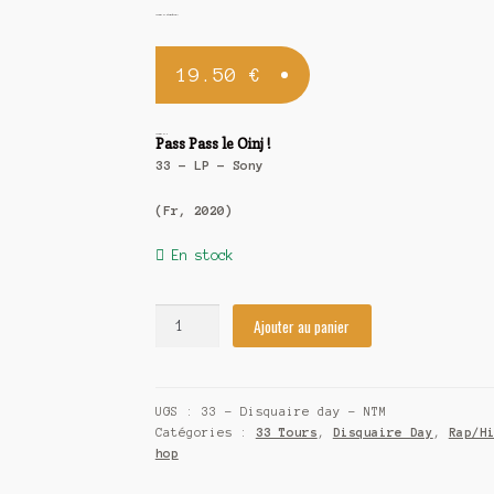
Supreme NTM / Pass Pass le Oinj !
19.50
€
Supreme NTM
Pass Pass le Oinj !
33 – LP – Sony
(Fr, 2020)
En stock
Ajouter au panier
UGS :
33 - Disquaire day - NTM
Catégories :
33 Tours
,
Disquaire Day
,
Rap/H
hop