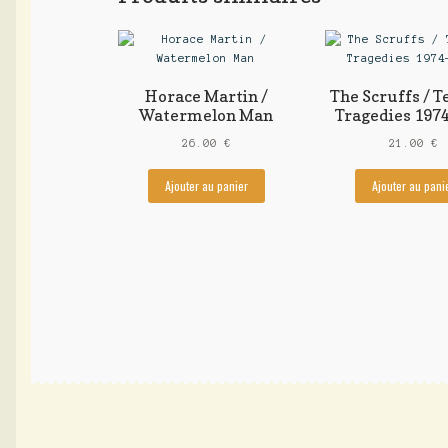
Horace Martin /
The Scruffs / 
Watermelon Man
Tragedies 197
26.00
€
21.00
€
Ajouter au panier
Ajouter au pani