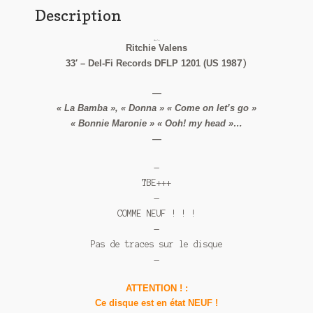
Description
Ritchie Valens
Ritchie Valens
33′ – Del-Fi Records DFLP 1201 (US 19
87
)
—
« La Bamba », « Donna » « Come on let’s go »
« Bonnie Maronie » « Ooh! my head »…
—
—
TBE+++
—
COMME NEUF ! ! !
—
Pas de traces sur le disque
—
ATTENTION ! :
Ce disque est en état NEUF !