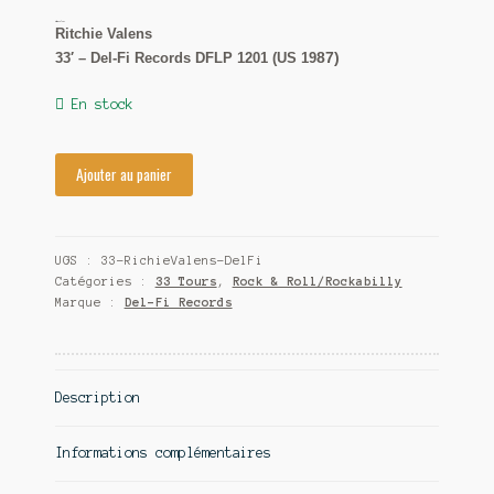
Ritchie Valens
Contact
Ritchie Valens
33′ – Del-Fi Records DFLP 1201 (US 19
87)
En stock
Ajouter au panier
UGS :
33-RichieValens-DelFi
Catégories :
33 Tours
,
Rock & Roll/Rockabilly
Marque :
Del-Fi Records
Description
Informations complémentaires