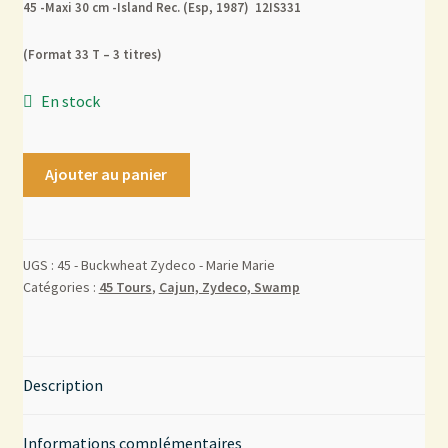
45 -Maxi 30 cm -Island Rec. (Esp, 1987) 12IS331
Mon compte
(Format 33 T – 3 titres)
En stock
Contact
Ajouter au panier
UGS :
45 - Buckwheat Zydeco - Marie Marie
Catégories :
45 Tours
,
Cajun, Zydeco, Swamp
Description
Informations complémentaires