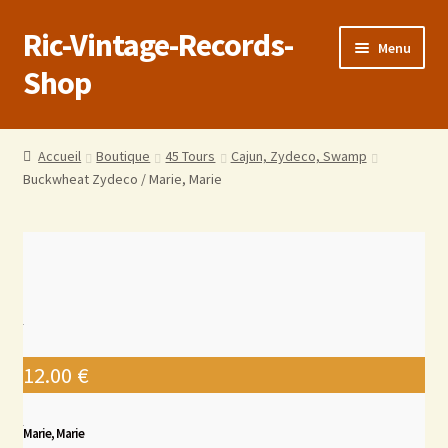
Ric-Vintage-Records-
Menu
Shop
Accueil
Accueil
Boutique
45 Tours
Cajun, Zydeco, Swamp
Buckwheat Zydeco / Marie, Marie
Boutique
Panier
Validation de la commande
Estimations produits/Livraisons/Paiements
12.00
€
Conditions générales de vente
Marie, Marie
Politique de confidentialité