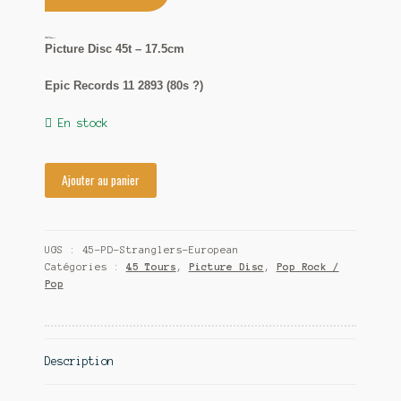
Contact
Stranglers
European female
Picture Disc 45t – 17.5cm
Epic Records 11 2893 (80s ?)
En stock
Ajouter au panier
UGS :
45-PD-Stranglers-European
Catégories :
45 Tours
,
Picture Disc
,
Pop Rock /
Pop
Description