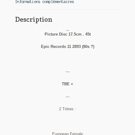
Informations complémentaires
Description
Stranglers
European female
Picture Disc 17.5cm . 45t
Epic Records 11 2893 (80s ?)
—
TBE +
—
2 Tritres :
European Female