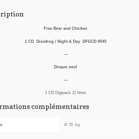
ription
Matt Smith
Free Beer and Chicken
1 CD Dixiefrog / Night & Day DFGCD 8545
—
Disque neuf
—
1 CD Digipack 11 titres
ormations complémentaires
s
0.15 kg