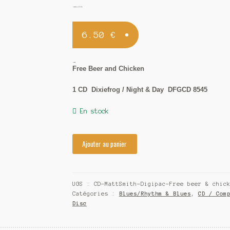
Matt Smith / Free Beer and Chicken
6.50
€
Matt Smith
Free Beer and Chicken
1 CD Dixiefrog / Night & Day DFGCD 8545
En stock
Ajouter au panier
UGS :
CD-MattSmith-Digipac-Free beer & chic
Catégories :
Blues/Rhythm & Blues
,
CD / Com
Disc