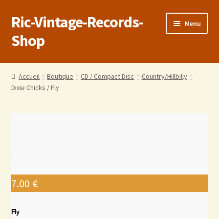
Ric-Vintage-Records-
Menu
Shop
Accueil
Accueil
Boutique
CD / Compact Disc
Country/Hillbilly
Dixie Chicks / Fly
Boutique
Panier
Validation de la commande
Estimations produits/Livraisons/Paiements
7.00
€
Conditions générales de vente
Fly
Politique de confidentialité