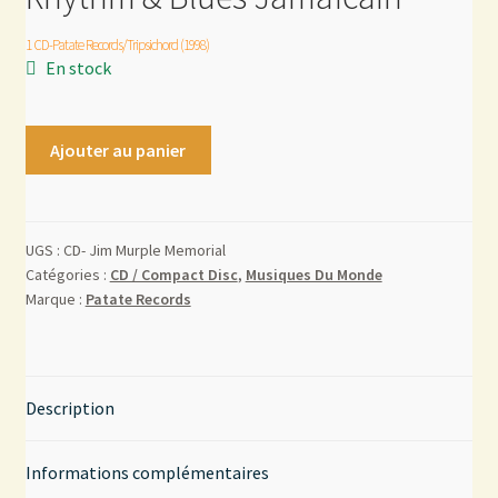
1 CD-Patate Records/Tripsichord (1998)
Mon compte
En stock
Contact
Ajouter au panier
UGS :
CD- Jim Murple Memorial
Catégories :
CD / Compact Disc
,
Musiques Du Monde
Marque :
Patate Records
Description
Informations complémentaires