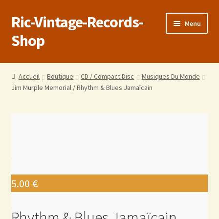
Ric-Vintage-Records-
Menu
Shop
Accueil
Accueil
Boutique
CD / Compact Disc
Musiques Du Monde
Jim Murple Memorial / Rhythm & Blues Jamaïcain
Boutique
Panier
Validation de la commande
Estimations produits/Livraisons/Paiements
5.00
€
Conditions générales de vente
Rhythm & Blues Jamaïcain
Politique de confidentialité