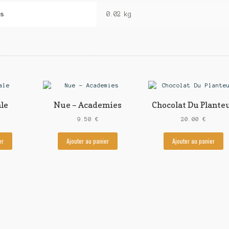
s
0.02 kg
ale
Nue – Academies
Chocolat Du Plante
9.50
€
20.00
€
er
Ajouter au panier
Ajouter au panier