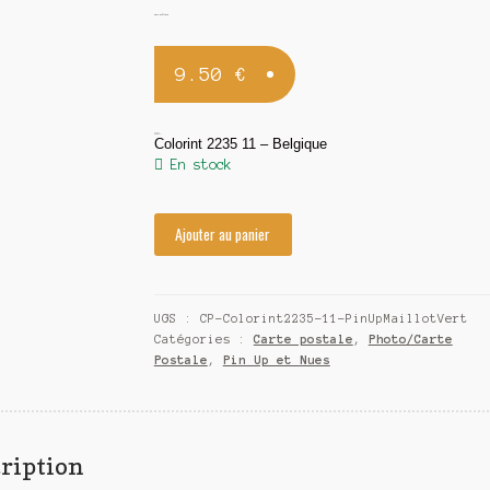
Pin Up-Maillot Vert
9.50
€
Pin Up &
Maillot Vert
Colorint 2235 11 – Belgique
En stock
Ajouter au panier
UGS :
CP-Colorint2235-11-PinUpMaillotVert
Catégories :
Carte postale
,
Photo/Carte
Postale
,
Pin Up et Nues
ription