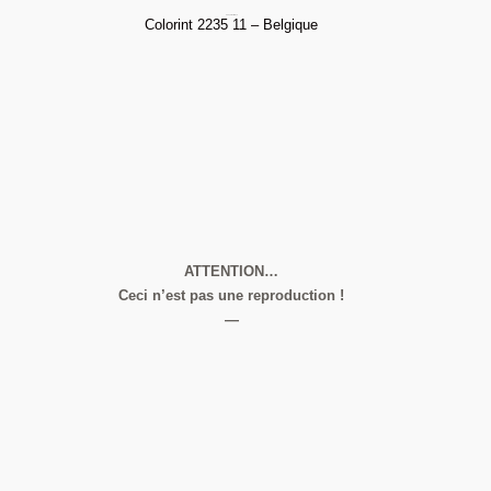
Pin Up & Maillot Vert
Colorint 2235 11 – Belgique
ATTENTION…
Ceci n’est pas une reproduction !
—