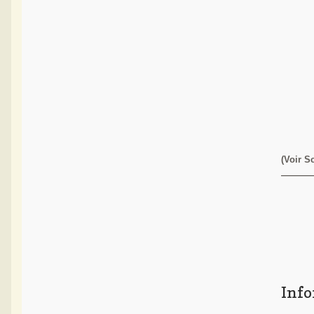
(Voir S
————
Inf