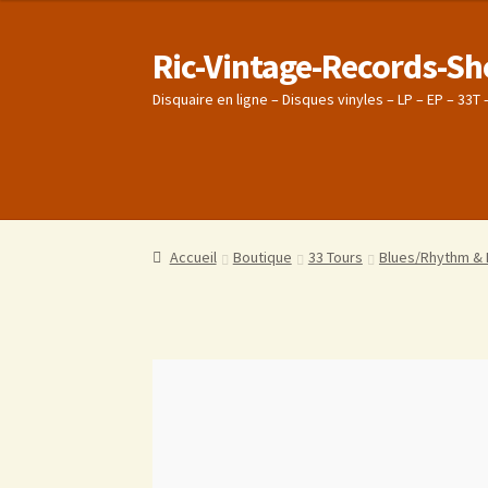
Ric-Vintage-Records-S
Disquaire en ligne – Disques vinyles – LP – EP – 33T
Accueil
Accueil
Boutique
Boutique
Panier
Panier
Validation de la co
Validation de la co
Conditions générales de vente
Conditions générales de vente
Politique de c
Politique de c
Accueil
Boutique
33 Tours
Blues/Rhythm & 