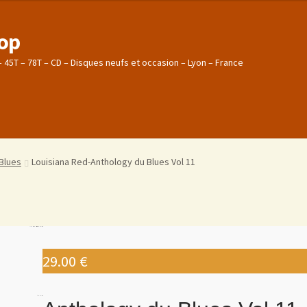
hop
 – 45T – 78T – CD – Disques neufs et occasion – Lyon – France
mmande
mmande
Estimations produits/Livraisons/Paiements
Estimations produits/Livraisons/Paiements
onfidentialité
onfidentialité
Mon compte
Mon compte
Contact
Contact
Blues
Louisiana Red-Anthology du Blues Vol 11
29.00
€