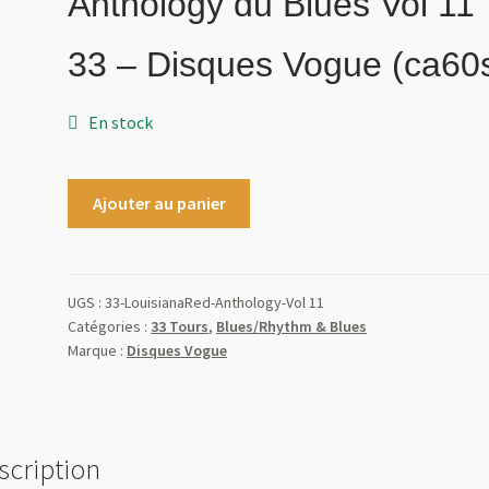
Anthology du Blues Vol 11
33 – Disques Vogue (ca60
En stock
Ajouter au panier
UGS :
33-LouisianaRed-Anthology-Vol 11
Catégories :
33 Tours
,
Blues/Rhythm & Blues
Marque :
Disques Vogue
scription