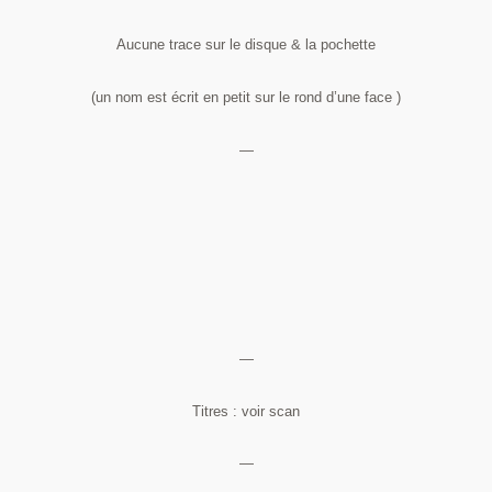
Aucune trace sur le disque & la pochette
(un nom est écrit en petit sur le rond d’une face )
—
—
Titres : voir scan
—