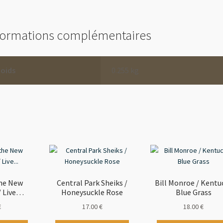
formations complémentaires
Poids
0.255 kg
the New
Central Park Sheiks /
Bill Monroe / Kentu
/ Live…
Honeysuckle Rose
Blue Grass
€
17.00
€
18.00
€