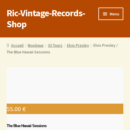
Ric-Vintage-Records-
Menu
Shop
Accueil
Accueil
Boutique
33 Tours
Elvis Presley
Elvis Presley /
The Blue Hawaii Sessions
Boutique
Panier
Validation de la commande
Estimations produits/Livraisons/Paiements
55.00
€
Conditions générales de vente
The Blue Hawaii Sessions
Politique de confidentialité