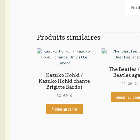
Poid
Produits similaires
The Beatles /
Kazuko Hohki /
Beatles ag
Kazuko Hohki chante
22.00
€
Brigitte Bardot
30.00
€
Ajouter au pani
Ajouter au panier