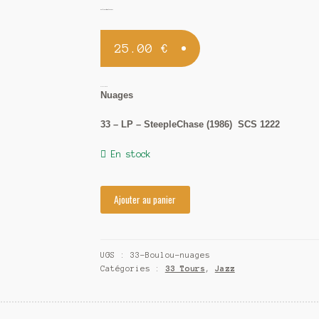
Boulou Ferré Trio / Nuages
25.00
€
Boulou Ferré Trio
Nuages
33 – LP – SteepleChase (1986) SCS 1222
En stock
Ajouter au panier
UGS :
33-Boulou-nuages
Catégories :
33 Tours
,
Jazz