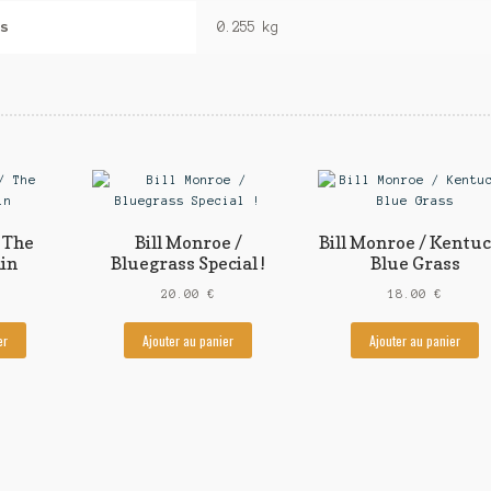
s
0.255 kg
 The
Bill Monroe /
Bill Monroe / Kentu
ain
Bluegrass Special !
Blue Grass
20.00
€
18.00
€
er
Ajouter au panier
Ajouter au panier