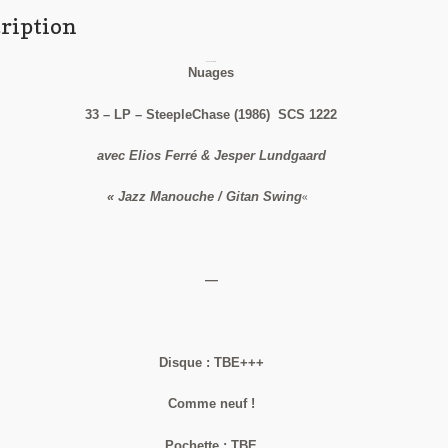
ription
Boulou Ferré Trio
Nuages
33 – LP – SteepleChase (1986) SCS 1222
avec Elios Ferré & Jesper Lundgaard
« Jazz Manouche / Gitan Swing
«
—
Disque : TBE+++
Comme neuf !
Pochette : TBE