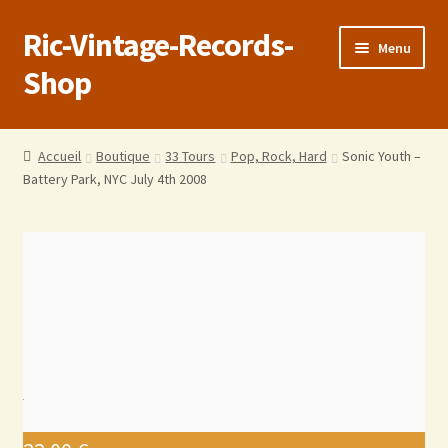
Ric-Vintage-Records-
Menu
Shop
Accueil
Accueil
Boutique
33 Tours
Pop, Rock, Hard
Sonic Youth –
Battery Park, NYC July 4th 2008
Boutique
Panier
Validation de la commande
Estimations produits/Livraisons/Paiements
Conditions générales de vente
Politique de confidentialité