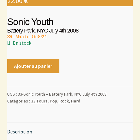
22.00
€
Mon compte
Sonic Youth
Battery Park, NYC July 4th 2008
Contact
33t – Matador – Ole 872-1
En stock
Ajouter au panier
UGS :
33-Sonic Youth – Battery Park, NYC July 4th 2008
Catégories :
33 Tours
,
Pop, Rock, Hard
Description