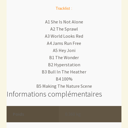
Tracklist :
A1 She Is Not Alone
A2 The Sprawl
A3 World Looks Red
A4 Jams Run Free
A5 Hey Joni
B1 The Wonder
B2 Hyperstation
B3 Bull In The Heather
B4 100%
B5 Making The Nature Scene
Informations complémentaires
Poids
0.360 kg