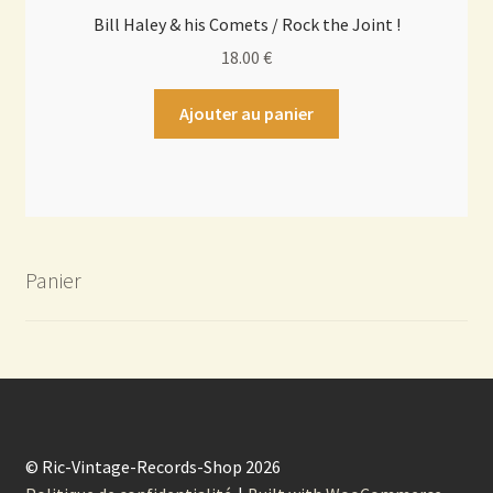
Bill Haley & his Comets / Rock the Joint !
18.00
€
Ajouter au panier
Panier
© Ric-Vintage-Records-Shop 2026