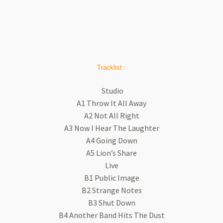
Tracklist :
Studio
A1 Throw It All Away
A2 Not All Right
A3 Now I Hear The Laughter
A4 Going Down
A5 Lion’s Share
Live
B1 Public Image
B2 Strange Notes
B3 Shut Down
B4 Another Band Hits The Dust