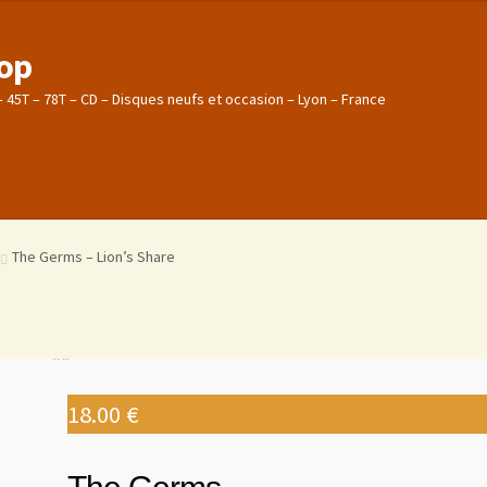
hop
 – 45T – 78T – CD – Disques neufs et occasion – Lyon – France
mmande
mmande
Estimations produits/Livraisons/Paiements
Estimations produits/Livraisons/Paiements
onfidentialité
onfidentialité
Mon compte
Mon compte
Contact
Contact
The Germs – Lion’s Share
18.00
€