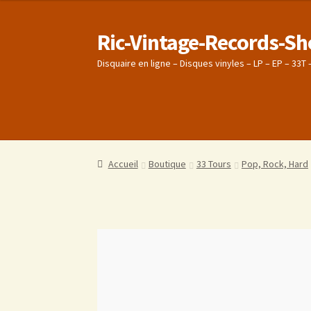
Ric-Vintage-Records-S
Disquaire en ligne – Disques vinyles – LP – EP – 33T
Accueil
Accueil
Boutique
Boutique
Panier
Panier
Validation de la co
Validation de la co
Conditions générales de vente
Conditions générales de vente
Politique de c
Politique de c
Accueil
Boutique
33 Tours
Pop, Rock, Hard