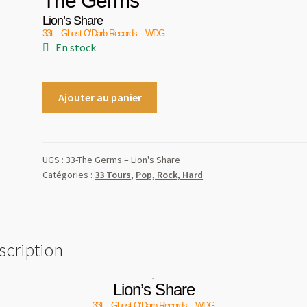
The Germs
Lion’s Share
33t – Ghost O’Darb Records – WDG
En stock
Ajouter au panier
UGS :
33-The Germs – Lion's Share
Catégories :
33 Tours
,
Pop, Rock, Hard
scription
Lion’s Share
33t – Ghost O’Darb Records – WDG