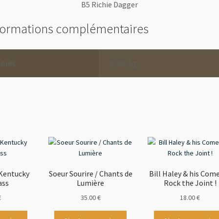
B5 Richie Dagger
formations complémentaires
Poids
0.360 kg
 Kentucky
Soeur Sourire / Chants de
Bill Haley & his Come
ass
Lumière
Rock the Joint !
€
35.00
€
18.00
€