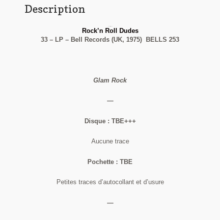
Description
The Glitter Band
Rock’n Roll Dudes
33 – LP – Bell Records (UK, 1975) BELLS 253
Glam Rock
—
Disque : TBE+++
Aucune trace
Pochette : TBE
Petites traces d’autocollant et d’usure
—