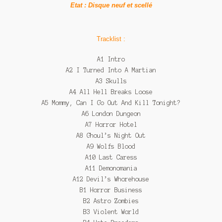
Etat : Disque neuf et scellé
Tracklist :
A1 Intro
A2 I Turned Into A Martian
A3 Skulls
A4 All Hell Breaks Loose
A5 Mommy, Can I Go Out And Kill Tonight?
A6 London Dungeon
A7 Horror Hotel
A8 Ghoul’s Night Out
A9 Wolfs Blood
A10 Last Caress
A11 Demonomania
A12 Devil’s Whorehouse
B1 Horror Business
B2 Astro Zombies
B3 Violent World