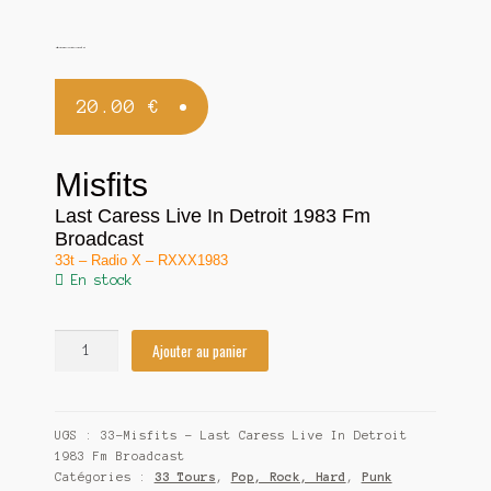
Contact
Misfits – Last Caress Live In Detroit 1983 Fm Broadcast
20.00
€
Misfits
Last Caress Live In Detroit 1983
Fm
Broadcast
33t – Radio X – RXXX1983
En stock
Ajouter au panier
UGS :
33-Misfits – Last Caress Live In Detroit
1983 Fm Broadcast
Catégories :
33 Tours
,
Pop, Rock, Hard
,
Punk