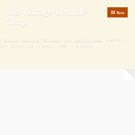
Ric-Vintage-Records-
Menu
Shop
Accueil
Accueil
Boutique
33 Tours
Punk Rock/Pub Rock
Misfits –
Last Caress Live In Detroit 1983 Fm Broadcast
Boutique
Panier
Validation de la commande
Estimations produits/Livraisons/Paiements
Conditions générales de vente
Politique de confidentialité
Mon compte