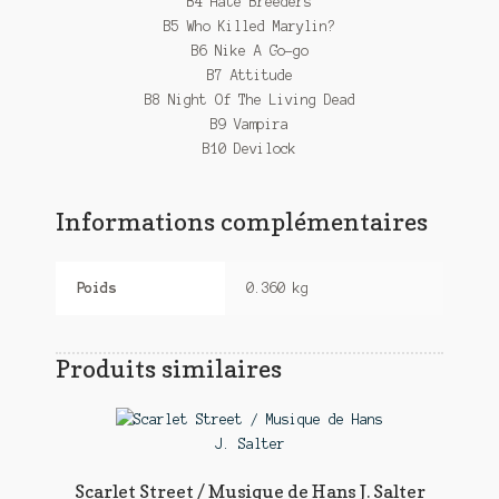
B4 Hate Breeders
B5 Who Killed Marylin?
B6 Nike A Go-go
B7 Attitude
B8 Night Of The Living Dead
B9 Vampira
B10 Devilock
Informations complémentaires
Poids
0.360 kg
Produits similaires
Scarlet Street / Musique de Hans J. Salter