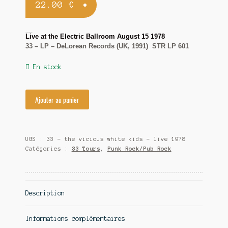
22.00
€
Contact
The Vicious White Kids
Live at the Electric Ballroom August 15 1978
33 – LP – DeLorean Records (UK, 1991) STR LP 601
En stock
Ajouter au panier
UGS :
33 - the vicious white kids - live 1978
Catégories :
33 Tours
,
Punk Rock/Pub Rock
Description
Informations complémentaires