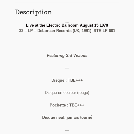
Description
The Vicious White Kids
Live at the Electric Ballroom August 15 1978
33 – LP – DeLorean Records (UK, 1991) STR LP 601
Featuring Sid Vicious
—
Disque : TBE+++
Disque en couleur (rouge)
Pochette : TBE+++
Disque neuf, jamais tourné
—