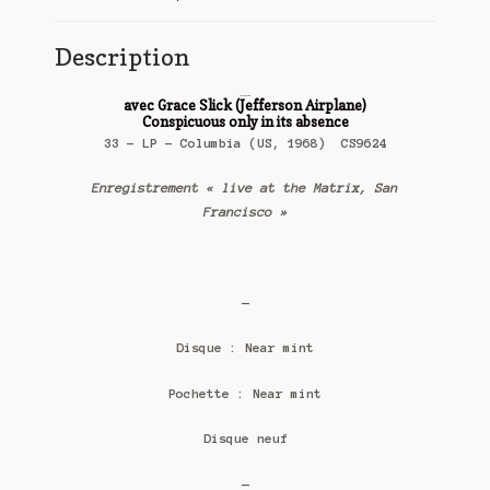
Description
The Great Society
avec Grace Slick (Jefferson Airplane)
Conspicuous only in its absence
33 – LP – Columbia (US, 1968) CS9624
Enregistrement « live at the Matrix, San
Francisco »
—
Disque : Near mint
Pochette : Near mint
Disque neuf
—