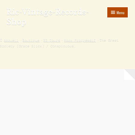
Ric-Vintage-Records-
Menu
Shop
Accueil
Accueil
Boutique
33 Tours
Rock Progressif
The Great
Society (Grace Slick) / Conspicuous…
Boutique
Panier
Validation de la commande
Estimations produits/Livraisons/Paiements
Conditions générales de vente
Politique de confidentialité
Mon compte