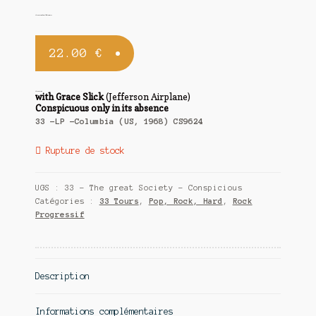
The Great Society (Grace Slick) / Conspicuous…
Contact
22.00
€
The Great Society
with Grace Slick
(Jefferson Airplane)
Conspicuous only in its absence
33 -LP -Columbia (US, 1968) CS9624
Rupture de stock
UGS :
33 - The great Society - Conspicious
Catégories :
33 Tours
,
Pop, Rock, Hard
,
Rock
Progressif
Description
Informations complémentaires