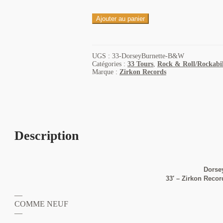
Ajouter au panier
UGS :
33-DorseyBurnette-B&W
Catégories :
33 Tours
,
Rock & Roll/Rockabil
Marque :
Zirkon Records
Description
Dorse
33′ – Zirkon Recor
—
COMME NEUF
—