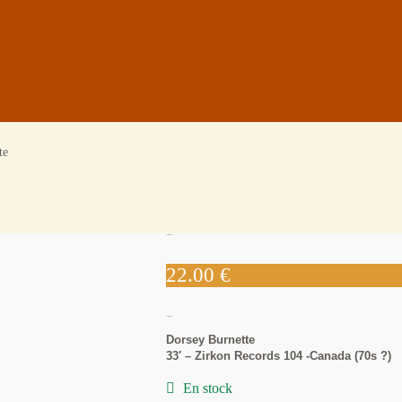
te
Dorsey Burnette
22.00
€
Dorsey Burnette
Dorsey Burnette
33′ – Zirkon Records 104 -Canada (70s ?)
En stock