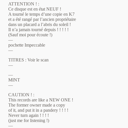
ATTENTION ! :
Ce disque est en état NEUF !
A tourné le temps d’une copie en K7
et a été rangé par l’ancien propriétaire
dans un placard a l’abris du soleil !
Il n’a jamais tourné depuis ! ! ! ! !
(Sauf moi pour écoute !)
—
pochette Impeccable
—
TITRES : Voir le scan
—
—
MINT
—
CAUTION ! :
This records are like a NEW ONE !
The former owner made a copy
of it, and put it in a pandery ! ! ! !
Never turn again ! ! ! !
(just me for listening !)
—