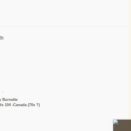
ly
Dorsey Burnette
y Burnette
ds 104 -Canada (70s ?)