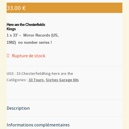
33.00
€
Mon compte
Here are the Chesterfields
Kings
Contact
1 x 33′ – Mirror Records (US,
1982) no number series !
Rupture de stock
UGS :
33-ChesterfieldKing-here are the
Catégories :
33 Tours
,
Sixties Garage 60s
Description
Informations complémentaires