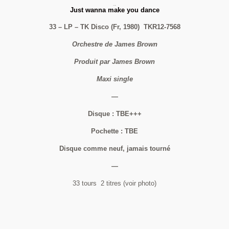
The J.B.’s
Just wanna make you dance
33 – LP – TK Disco (Fr, 1980) TKR12-7568
Orchestre de James Brown
Produit par James Brown
Maxi single
—
Disque : TBE+++
Pochette : TBE
Disque comme neuf, jamais tourné
—
33 tours 2 titres (voir photo)