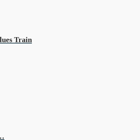
lues Train
e…