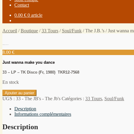
Contact
0.00
€
0 article
Accueil
/
Boutique
/
33 Tours
/
Soul/Funk
/
The J.B.’s / Just wanna 
The J.B.’s / Just wanna make you dance
8.00
€
The J.B.’s
Just wanna make you dance
33 – LP – TK Disco (Fr, 1980) TKR12-7568
En stock
Ajouter au panier
UGS :
33 - The JB's - The Jb's
Catégories :
33 Tours
,
Soul/Funk
Description
Informations complémentaires
Description