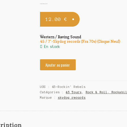
The Rockin’ Rebels / Western – Raving Sound
12.00
€
The Rockin’ Rebels
Western / Raving Sound
45 / 7′ -Skydog records (Fra 70s) (Disque Neuf)
En stock
Ajouter au panier
UGS :
45-Rockin' Rebels
Catégories :
45 Tours
,
Rock & Roll, Rockabi
Marque :
skydog records
ription