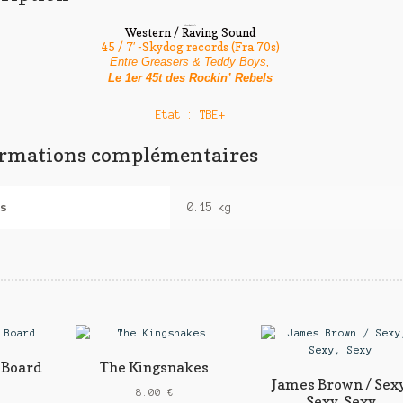
The Rockin’ Rebels
Western / Raving Sound
45 / 7′ -Skydog records (Fra 70s)
Entre Greasers & Teddy Boys,
Le 1er 45t des Rockin’ Rebels
Etat : TBE+
ormations complémentaires
s
0.15 kg
 Board
The Kingsnakes
James Brown / Sexy
8.00
€
Sexy, Sexy