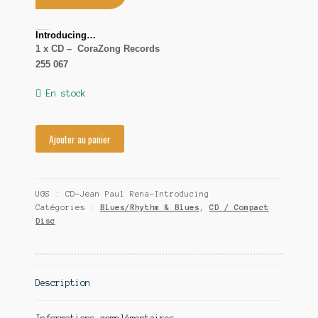
Contact
Jean Paul Rena & Terrawheel
Introducing…
1 x CD – CoraZong Records
255 067
En stock
Ajouter au panier
UGS :
CD-Jean Paul Rena-Introducing
Catégories :
Blues/Rhythm & Blues
,
CD / Compact
Disc
Description