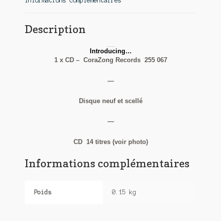
Informations complémentaires
Description
Jean Paul Rena & Terrawheel
Introducing…
1 x CD – CoraZong Records 255 067
—
Disque neuf et scellé
—
CD 14 titres (voir photo)
Informations complémentaires
Poids
0.15 kg