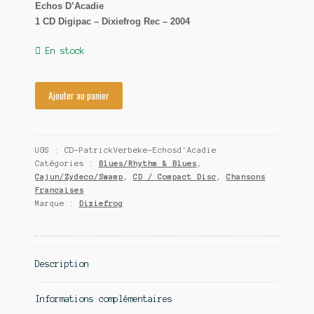
Echos D’Acadie
Contact
1 CD Digipac – Dixiefrog Rec – 2004
En stock
Ajouter au panier
UGS :
CD-PatrickVerbeke-Echosd'Acadie
Catégories :
Blues/Rhythm & Blues
,
Cajun/Zydeco/Swamp
,
CD / Compact Disc
,
Chansons
Francaises
Marque :
Dixiefrog
Description
Informations complémentaires