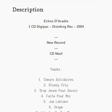
Description
Patrick Verbeke
Echos D’Acadie
1 CD Digipac – Dixiefrog Rec – 2004
—
New Record
—
CD Neuf
—
Tracks :
1. Coeurs Solidaires
2. Bluesy City
3. Trop Jeune Pour Savoir
4. Faite Pour Moi
5. Joe Leblanc
6. Orage