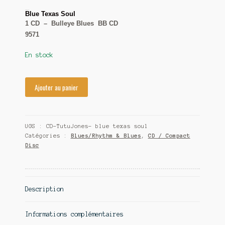
Tutu Jones
Blue Texas Soul
Contact
1 CD – Bulleye Blues BB CD
9571
En stock
Ajouter au panier
UGS :
CD-TutuJones- blue texas soul
Catégories :
Blues/Rhythm & Blues
,
CD / Compact
Disc
Description
Informations complémentaires