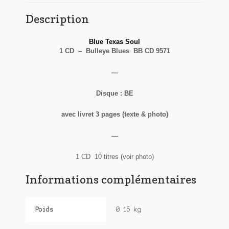
Description
Tutu Jones
Blue Texas Soul
1 CD – Bulleye Blues BB CD 9571
—
Disque : BE
avec livret 3 pages (texte & photo)
—
1 CD 10 titres (voir photo)
Informations complémentaires
Poids
0.15 kg