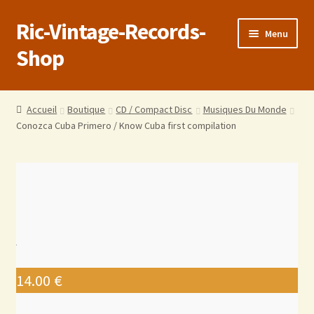
Ric-Vintage-Records-
Menu
Shop
Accueil
Accueil
Boutique
CD / Compact Disc
Musiques Du Monde
Conozca Cuba Primero / Know Cuba first compilation
Boutique
Panier
Validation de la commande
Estimations produits/Livraisons/Paiements
Conditions générales de vente
14.00
€
Politique de confidentialité