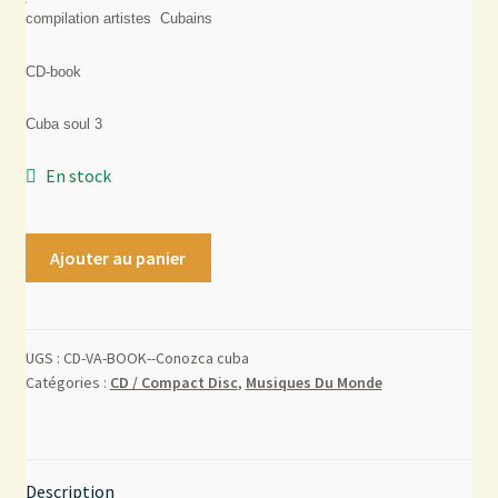
compilation artistes Cubains
Mon compte
CD-book
Contact
Cuba soul 3
En stock
Ajouter au panier
UGS :
CD-VA-BOOK--Conozca cuba
Catégories :
CD / Compact Disc
,
Musiques Du Monde
Description