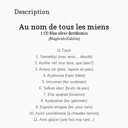
Description
Lounes Matoub
Au nom de tous les miens
1 CD Blue silver distribution
(Maghreb-Kabilie)
11 Track
1. Semehtiyi (mes amis… désolé)
2. Ayirfiw ‘oh! mon âme, que faire?)
3. Avava ruh (père, repose en paix)
4. Ayahviviw (l’ami fidèle)
5. Imcumen (les scélérats)
6. Selkan iderz (bruits de pas)
7. Efer ayajrad (invasion)
8. Ayatyetran (les galonnés)
9. Equrent etregwa (les yeux taris)
10. Ayizri yesridimene (a chaudes larmes)
11. Armi glalzer (une fois trop tard…)