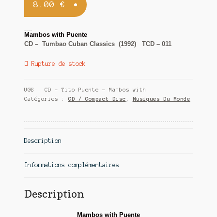
8.00
€
Contact
Tito Puente & his Orchestra
Mambos with Puente
CD – Tumbao Cuban Classics (1992) TCD – 011
Rupture de stock
UGS :
CD - Tito Puente - Mambos with
Catégories :
CD / Compact Disc
,
Musiques Du Monde
Description
Informations complémentaires
Description
Tito Puente & his Orchestra
Mambos with Puente