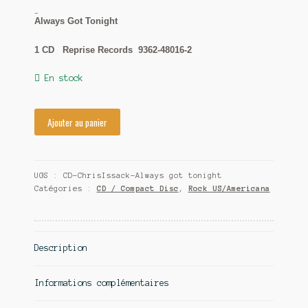
Chris Issak
Contact
Always Got Tonight
1 CD Reprise Records 9362-48016-2
En stock
Ajouter au panier
UGS :
CD-ChrisIssack-Always got tonight
Catégories :
CD / Compact Disc
,
Rock US/Americana
Description
Informations complémentaires