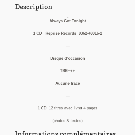
Description
Chris Issak
Always Got Tonight
1 CD Reprise Records 9362-48016-2
—
Disque d’occasion
TBE+++
Aucune trace
—
1 CD 12 titres avec livret 4 pages
(photos & textes)
Informations complémentaires