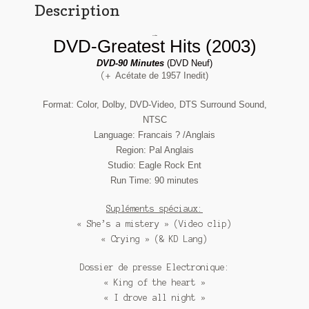
Description
Roy Orbison
DVD-Greatest Hits (2003)
DVD-90 Minutes
(DVD Neuf)
Acétate de 1957 Inedit)
(+
Format: Color, Dolby, DVD-Video, DTS Surround Sound,
NTSC
Language: Francais ? /Anglais
Region: Pal Anglais
Studio: Eagle Rock Ent
Run Time: 90 minutes
Supléments spéciaux:
« She’s a mistery » (Video clip)
« Crying » (& KD Lang)
Dossier de presse Electronique:
« King of the heart »
« I drove all night »