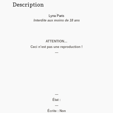
Description
Collection Privée
Lyna Paris
Interdite aux moins de 18 ans
ATTENTION…
Ceci n’est pas une reproduction !
—
—
État :
—
Écrite : Non