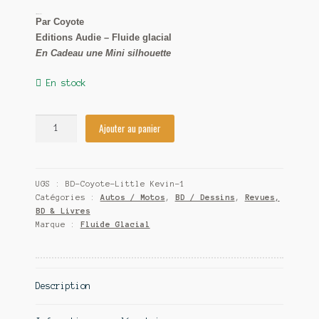
Litteul Kevin T1
Contact
Par Coyote
Editions Audie – Fluide glacial
En Cadeau une Mini silhouette
En stock
Ajouter au panier
UGS :
BD-Coyote-Little Kevin-1
Catégories :
Autos / Motos
,
BD / Dessins
,
Revues,
BD & Livres
Marque :
Fluide Glacial
Description