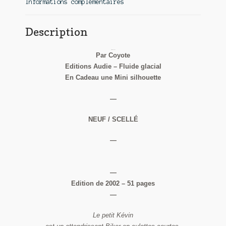
Informations complémentaires
Description
Litteul Kevin T1
Par Coyote
Editions Audie – Fluide glacial
En Cadeau une Mini silhouette
—
NEUF / SCELLÉ
—
—
Edition de 2002 – 51 pages
—
Le petit Kévin