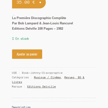
35.00
€
Contact
Johnny Hallyday
La Première Discographie Complète
Par Bob Lampard & Jean-Louis Rancurel
Editions Delville 108 Pages – 1982
En stock
Ajouter au panier
UGS :
Book-Johnny-Discopraphie
Catégories :
Musique / Cinéma
,
Revues, BD &
Livres
Marque :
Editions Delville
Description