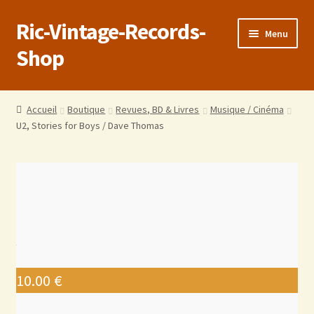
Ric-Vintage-Records-
Menu
Shop
Accueil
Accueil
Boutique
Revues, BD & Livres
Musique / Cinéma
U2, Stories for Boys / Dave Thomas
Boutique
Panier
Validation de la commande
Estimations produits/Livraisons/Paiements
Conditions générales de vente
10.00
€
Politique de confidentialité