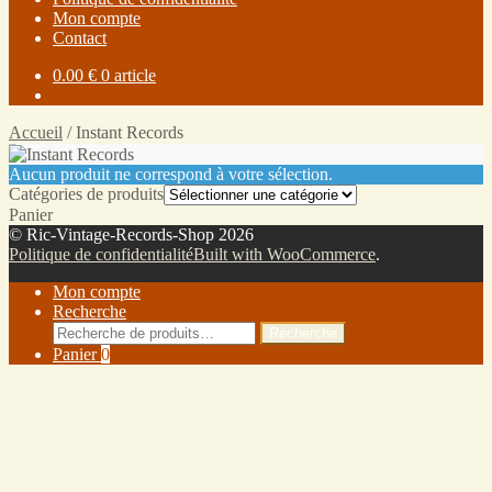
Mon compte
Contact
0.00
€
0 article
Accueil
/
Instant Records
Instant Records
Aucun produit ne correspond à votre sélection.
Catégories de produits
Panier
© Ric-Vintage-Records-Shop 2026
Politique de confidentialité
Built with WooCommerce
.
Mon compte
Recherche
Recherche
Panier
0