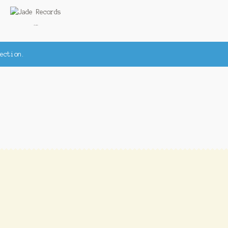
Jade Records
ection.
.