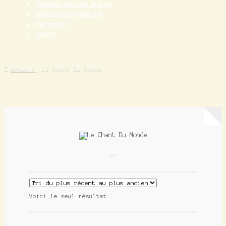
Conditions générales de vente
Politique de confidentialité
Mon compte
Contact
Accueil
Le Chant Du Monde
Le Chant Du Monde
Voici le seul résultat