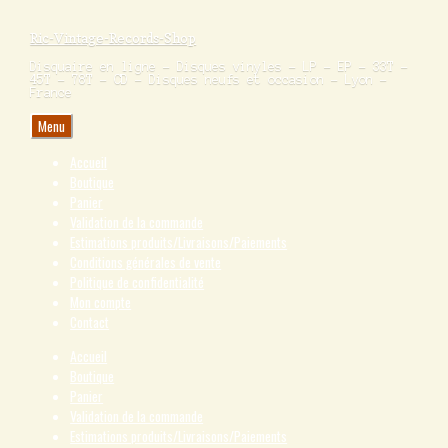
Ric-Vintage-Records-Shop
Disquaire en ligne – Disques vinyles – LP – EP – 33T –
45T – 78T – CD – Disques neufs et occasion – Lyon –
France
Menu
Accueil
Boutique
Panier
Validation de la commande
Estimations produits/Livraisons/Paiements
Conditions générales de vente
Politique de confidentialité
Mon compte
Contact
Accueil
Boutique
Panier
Validation de la commande
Estimations produits/Livraisons/Paiements