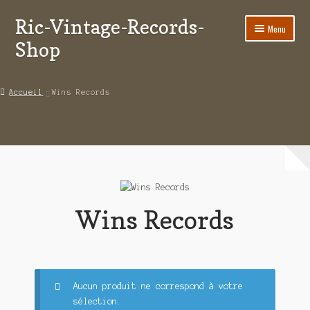
Ric-Vintage-Records-
Aller
Aller
Menu
à
au
Shop
la
contenu
navigation
Accueil
Accueil
Wins Records
Boutique
Panier
Validation de la commande
Estimations produits/Livraisons/Paiements
Wins Records
Conditions générales de vente
Politique de confidentialité
Aucun produit ne correspond à votre
Mon compte
sélection.