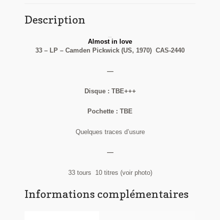
Description
Elvis Presley
Almost in love
33 – LP – Camden Pickwick (US, 1970) CAS-2440
—
Disque : TBE+++
Pochette : TBE
Quelques traces d’usure
—
33 tours 10 titres (voir photo)
Informations complémentaires