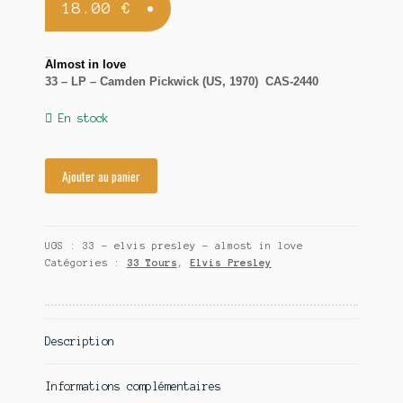
18.00
€
Contact
Elvis Presley
Almost in love
33 – LP – Camden Pickwick (US, 1970) CAS-2440
En stock
Ajouter au panier
UGS :
33 - elvis presley - almost in love
Catégories :
33 Tours
,
Elvis Presley
Description
Informations complémentaires