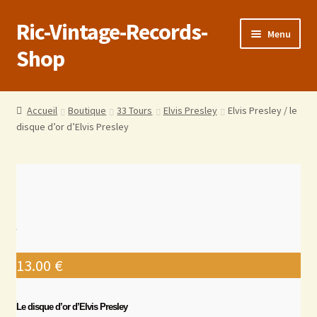
Ric-Vintage-Records-
Menu
Shop
Accueil
Accueil
Boutique
33 Tours
Elvis Presley
Elvis Presley / le
disque d’or d’Elvis Presley
Boutique
Panier
Validation de la commande
Estimations produits/Livraisons/Paiements
13.00
€
Conditions générales de vente
Le disque d’or d’Elvis Presley
Politique de confidentialité