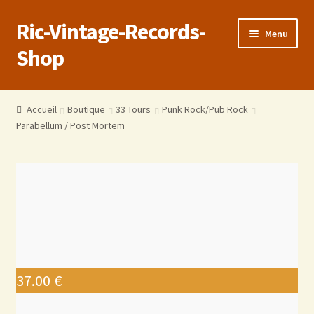
Ric-Vintage-Records-
Menu
Shop
Accueil
Accueil
Boutique
33 Tours
Punk Rock/Pub Rock
Parabellum / Post Mortem
Boutique
Panier
Validation de la commande
Estimations produits/Livraisons/Paiements
Conditions générales de vente
37.00
€
Politique de confidentialité