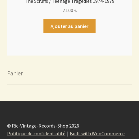
The Scruffs / Teenage Tragedies 1974-1979
21.00
€
Ajouter au panier
Panier
© Ric-Vintage-Records-Shop 2026
Politique de confidentialité
Built with WooCommerce
.