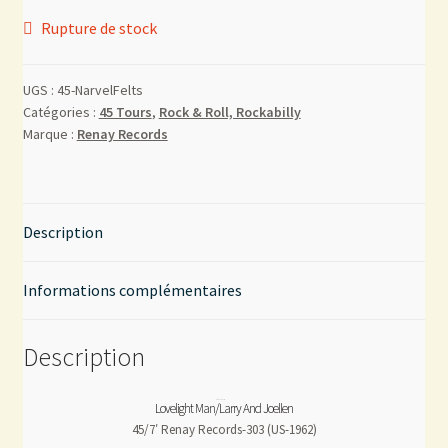
Rupture de stock
Mon compte
UGS :
45-NarvelFelts
Contact
Catégories :
45 Tours
,
Rock & Roll, Rockabilly
Marque :
Renay Records
Description
Informations complémentaires
Description
Lovelight Man/Larry And Joellen
45/7′ Renay Records-303 (US-1962)