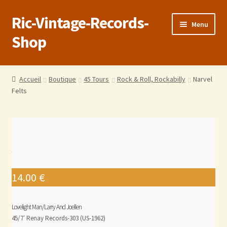
Ric-Vintage-Records-
Menu
Shop
Accueil
Accueil
Boutique
45 Tours
Rock & Roll, Rockabilly
Narvel
Felts
Boutique
Panier
Validation de la commande
Estimations produits/Livraisons/Paiements
14.00
€
Conditions générales de vente
Lovelight Man/Larry And Joellen
45/7′ Renay Records-303 (US-1962)
Politique de confidentialité