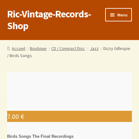
Ric-Vintage-Records-
Menu
Shop
Accueil
Accueil
Boutique
CD / Compact Disc
Jazz
Dizzy Gillespie
/ Birds Songs
Boutique
Panier
Validation de la commande
Estimations produits/Livraisons/Paiements
7.00
€
Conditions générales de vente
Birds Songs The Final Recordings
Politique de confidentialité