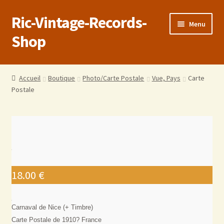
Ric-Vintage-Records-
Menu
Shop
Accueil
Accueil
Boutique
Photo/Carte Postale
Vue, Pays
Carte
Postale
Boutique
Panier
Validation de la commande
Estimations produits/Livraisons/Paiements
18.00
€
Conditions générales de vente
Carnaval de Nice (+ Timbre)
Carte Postale de 1910? France
Politique de confidentialité